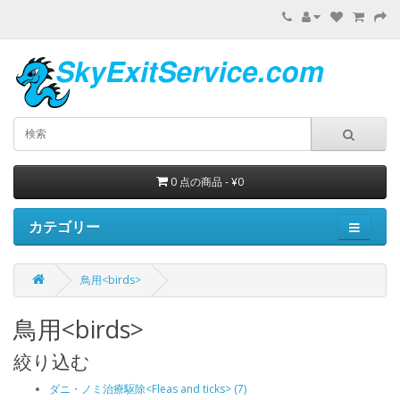
0 点の商品 - ¥0
カテゴリー
鳥用<birds>
鳥用<birds>
絞り込む
ダニ・ノミ治療駆除<Fleas and ticks> (7)