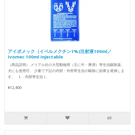
アイボメック（イベルメクチン1%)注射液100ml／
Ivomec 100ml Injectable
（商品説明） メリアル社の大型動物用（主に牛・豚用）寄生虫駆除薬。
犬にも使用可。 少量で下記の内部・外部寄生虫の駆除に効果を発揮しま
す。 １．内部寄生虫 (..
¥12,400