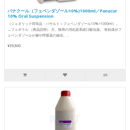
パナクール（フェベンダゾール10%)1000ml／Panacur
10% Oral Suspension
（ジェネリック同等品：バサルト＜フェベンダゾール10%>1000ml）。
→フェボラル （商品説明） 犬、猫用の消化器系経口駆虫薬。 有効成分フ
ェベンダゾールが腸や呼吸器の線虫、..
¥39,800