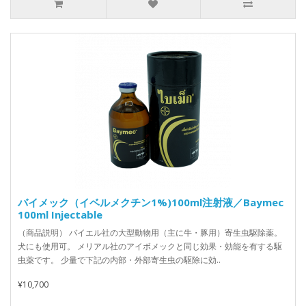
バイメック（イベルメクチン1%)100ml注射液／Baymec
100ml Injectable
（商品説明） バイエル社の大型動物用（主に牛・豚用）寄生虫駆除薬。
犬にも使用可。 メリアル社のアイボメックと同じ効果・効能を有する駆
虫薬です。 少量で下記の内部・外部寄生虫の駆除に効..
¥10,700