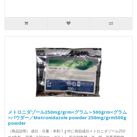
メトロニダゾール250mg/grm<グラム＞500grm<グラム
>パウダー／Metronidazole powder 250mg/grm500g
powder
（商品説明） 成分・分量：本剤 1 g 中に有効成分メトロニダゾール250