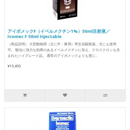
アイボメックF（イベルメクチン1%）50ml注射液／
Ivomec F 50ml Injectable
（商品説明） 大型動物用（主に牛・豚用）寄生虫駆除薬。犬にも使用
可。 駆虫に強力な効果のあるイベルメクチンに加え、クロスクロンも含
まれたハイグレード品。 通常のアイボメックよりも更に..
¥10,400