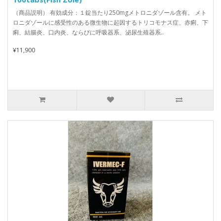
（商品説明） 有効成分：１錠当たり250mgメトロニダゾール含有。 メト
ロニダゾールに感受性のある微生物に起因するトリコモナス症、赤痢、下
痢、結腸炎、口内炎、ならびに呼吸器系、泌尿生殖器系..
¥11,900