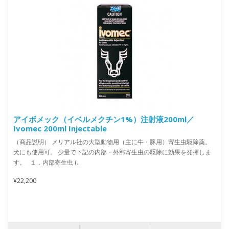
アイボメック（イベルメクチン1%）注射液200ml／
Ivomec 200ml Injectable
（商品説明） メリアル社の大型動物用（主に牛・豚用）寄生虫駆除薬。
犬にも使用可。 少量で下記の内部・外部寄生虫の駆除に効果を発揮しま
す。 １．内部寄生虫 (..
¥22,200