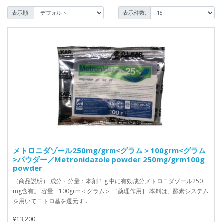
表示順:
表示件数:
メトロニダゾール250mg/grm<グラム＞100grm<グラム
>パウダー／Metronidazole powder 250mg/grm100g
powder
（商品説明） 成分・分量：本剤 1 g 中に有効成分メトロニダゾール250
mg含有。 容量：100grm＜グラム＞ ［薬理作用］ 本剤は、酵素システム
を用いてニトロ基を還元す..
¥13,200