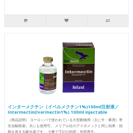
インターメクチン（イベルメクチン1%)100ml注射液／
Intermectin(Ivermectin1%) 100ml injectable
（商品説明） ヨーロッパで使われている大型動物用（主に牛・豚用）寄
生虫駆除薬。犬にも使用可。 メリアル社のアイボメックと同じ効果・効
能を有する駆虫薬です。 少量で下記の内部・外部寄生..