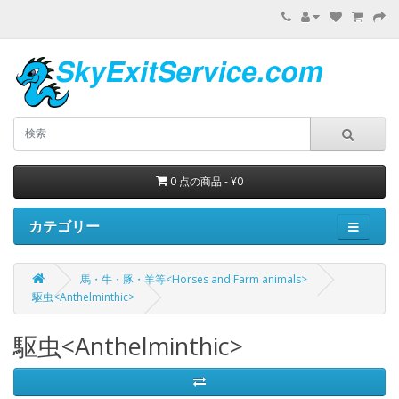
0 点の商品 - ¥0
カテゴリー
馬・牛・豚・羊等<Horses and Farm animals>
駆虫<Anthelminthic>
駆虫<Anthelminthic>