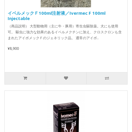
イベルメックＦ100ml注射液／Ivermec F 100ml
Injectable
（商品説明） 大型動物用（主に牛・豚用）寄生虫駆除薬。犬にも使用
可。 駆虫に強力な効果のあるイベルメクチンに加え、クロスクロンも含
まれたアイボメックＦのジェネリック品。 通常のアイボ..
¥8,900