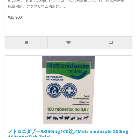
mg含有。 容量：500grm＜グラム＞ 投与対象種：犬、猫、家畜用動物、
観賞用魚、アクアリウム用魚類。 ..
¥35,900
メトロニダゾール250mg100錠／Metronidazole 250mg
100tabs(Fish Zole)