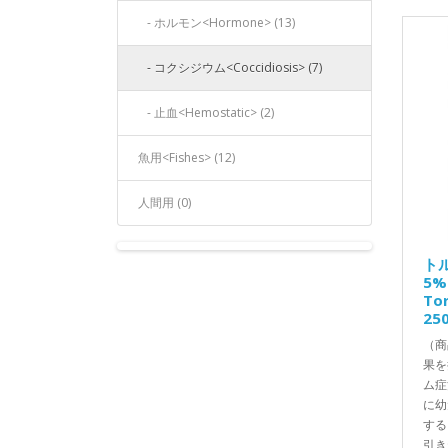
- ホルモン<Hormone> (13)
- コクシジウム<Coccidiosis> (7)
- 止血<Hemostatic> (2)
魚用<Fishes> (12)
人間用 (0)
ト
5%
To
25
（商
果を
ム症
に幼
する
引き