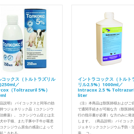
ルコックス（トルトラズリル
イントラコックス（トルト
)250ml／
リル2.5%）1000ml／
rcox（Toltrazuril 5%）
Intracox 2.5 % Toltrazuri
0ml
liter
品説明） バイコックスと同等の効
（注）本商品は獣医師様およびご
持つジェネリック品（コクシジウ
で通関手続きが可能な方（獣医師
治療薬）。 コクシジウム症とは主
行の指示書が必要）な方のみに発
犬や子猫、また子豚や子牛が罹患
します。 （商品説明） バイコック
コクシジウム原虫の感染によって
ジェネリックコクシジウム予防・
起こされる..
薬。 コ..