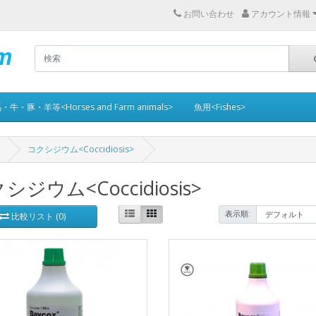
お問い合わせ
アカウント情報
・牛・豚・羊等<Horses and Farm animals>
魚用<Fishes>
コクシジウム<Coccidiosis>
シジウム<Coccidiosis>
表示順:
比較リスト (0)