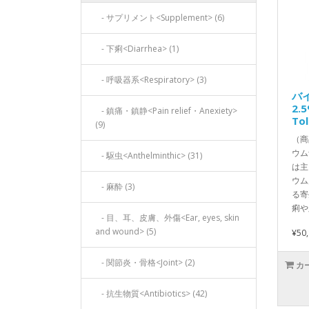
- サプリメント<Supplement> (6)
- 下痢<Diarrhea> (1)
- 呼吸器系<Respiratory> (3)
バ
2.
- 鎮痛・鎮静<Pain relief・Anexiety>
Tol
(9)
（商
ウム
- 駆虫<Anthelminthic> (31)
は主
ウム
- 麻酔 (3)
る寄
痢や
- 目、耳、皮膚、外傷<Ear, eyes, skin
and wound> (5)
¥50
- 関節炎・骨格<Joint> (2)
カ
- 抗生物質<Antibiotics> (42)