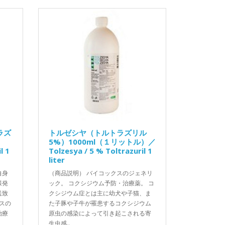
ラズ
トルゼシヤ（トルトラズリル
5%）1000ml（１リットル）／
l 1
Tolzesya / 5 % Toltrazuril 1
liter
自身
（商品説明） バイコックスのジェネリ
様発
ック。 コクシジウム予防・治療薬。 コ
送致
クシジウム症とは主に幼犬や子猫、ま
スの
た子豚や子牛が罹患するコクシジウム
治療
原虫の感染によって引き起こされる寄
生虫感..