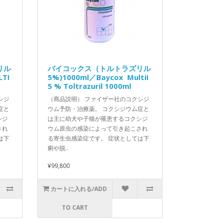
リル
バイコックス（トルトラズリル
LTI
5%)1000ml／Baycox MultiI
5 % Toltrazuril 1000ml
シジ
（商品説明） ファイザー社のコクシジ
症と
ウム予防・治療薬。 コクシジウム症と
シジ
は主に幼犬や子猫が罹患するコクシジ
され
ウム原虫の感染によって引き起こされ
は下
る寄生虫感染症です。 症状としては下
痢や脱..
¥99,800
カートに入れる/ADD
TO CART