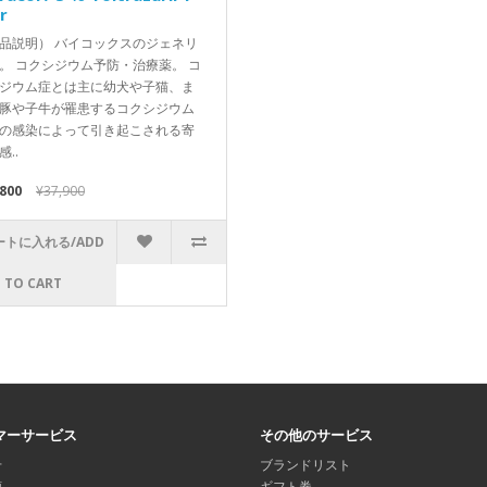
er
品説明） バイコックスのジェネリ
。 コクシジウム予防・治療薬。 コ
ジウム症とは主に幼犬や子猫、ま
豚や子牛が罹患するコクシジウム
の感染によって引き起こされる寄
感..
,800
¥37,900
ートに入れる/ADD
TO CART
マーサービス
その他のサービス
せ
ブランドリスト
頼
ギフト券