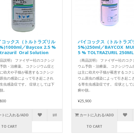
イコックス（トルトラズリル
バイコックス（トルトラズ
5%)1000ml／Baycox 2.5 %
5%)250ml／BAYCOX MU
trazuril Oral Solution
5 % TOLTRAZURIL 250ML
品説明） ファイザー社のコクシジ
（商品説明） ファイザー社のコク
予防・治療薬。 コクシジウム症と
ウム予防・治療薬。 コクシジウム
に幼犬や子猫が罹患するコクシジ
は主に幼犬や子猫が罹患するコク
原虫の感染によって引き起こされ
ウム原虫の感染によって引き起こ
生虫感染症です。 症状としては下
る寄生虫感染症です。 症状として
脱..
痢や脱..
,800
¥25,900
ートに入れる/ADD
カートに入れる/ADD
TO CART
TO CART