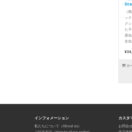
lit
（商
ック
クシ
た子
原虫
生虫
¥34
カ
インフォメーション
カスタ
私たちについて（About us）
お問合
ご注文方法（How to place order)
返品依