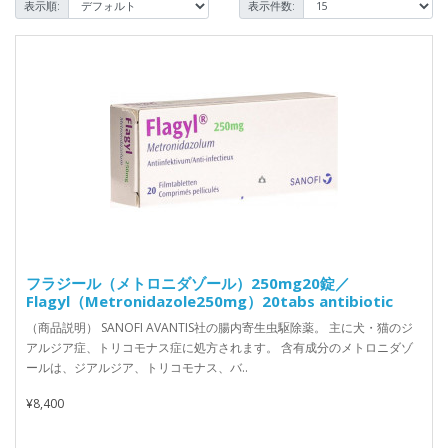
表示順:
表示件数:
フラジール（メトロニダゾール）250mg20錠／
Flagyl（Metronidazole250mg）20tabs antibiotic
（商品説明） SANOFI AVANTIS社の腸内寄生虫駆除薬。 主に犬・猫のジ
アルジア症、トリコモナス症に処方されます。 含有成分のメトロニダゾ
ールは、ジアルジア、トリコモナス、バ..
¥8,400