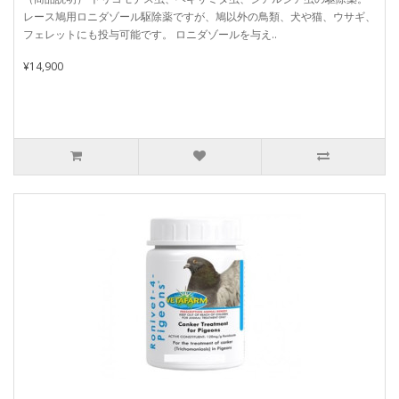
レース鳩用ロニダゾール駆除薬ですが、鳩以外の鳥類、犬や猫、ウサギ、
フェレットにも投与可能です。 ロニダゾールを与え..
¥14,900