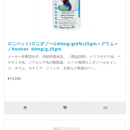
ロニベット(ロニダゾール60mg/g(6%)25gm＜グラム＞
／Ronivet 60mg/g,25gm
メーカー在庫切れ中。供給時期未定。 （商品説明） トリコモナス虫、ヘ
キサミタ虫、ジアルジア虫の駆除薬。 レース鳩用ロニダゾールをイン
コ、オウム、カナリア、フィンチ、文鳥など鳥類のペッ..
¥10,500