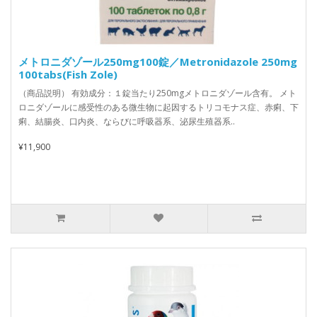
メトロニダゾール250mg100錠／Metronidazole 250mg
100tabs(Fish Zole)
（商品説明） 有効成分：１錠当たり250mgメトロニダゾール含有。 メト
ロニダゾールに感受性のある微生物に起因するトリコモナス症、赤痢、下
痢、結腸炎、口内炎、ならびに呼吸器系、泌尿生殖器系..
¥11,900