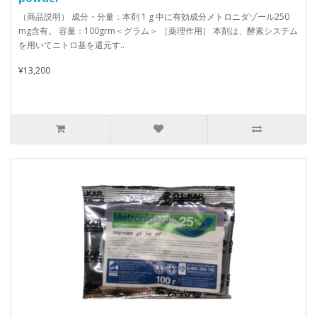
（商品説明） 成分・分量：本剤 1 g 中に有効成分メトロニダゾール250
mg含有。 容量：100grm＜グラム＞ ［薬理作用］ 本剤は、酵素システム
を用いてニトロ基を還元す..
¥13,200