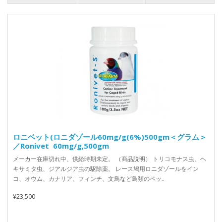
ロニベット(ロニダゾール60mg/g(6%)500gm＜グラム＞
／Ronivet 60mg/g,500gm
メーカー在庫切れ中、供給時期未定。 （商品説明） トリコモナス虫、ヘ
キサミタ虫、ジアルジア虫の駆除薬。 レース鳩用ロニダゾールをイン
コ、オウム、カナリア、フィンチ、文鳥など鳥類のペッ..
¥23,500