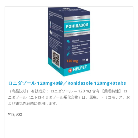
ロニダゾール 120mg40錠／Ronidazole 120mg40tabs
（商品説明） 有効成分： ロニダゾール — 120 mg 含有 【薬理特性】 ロ
ニダゾール（ニトロイミダゾール系化合物）は、原虫、トリコモナス、お
よび嫌気性細菌に作用します。 ..
¥18,900