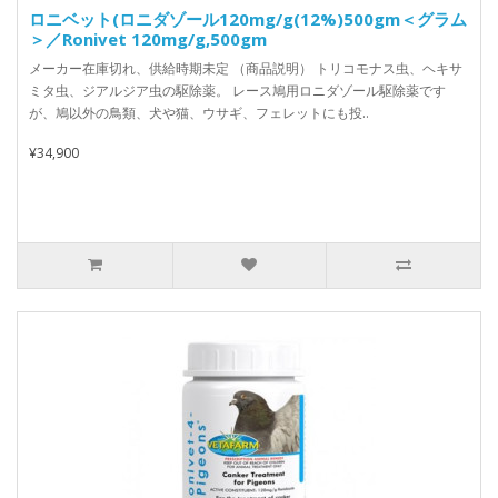
ロニベット(ロニダゾール120mg/g(12%)500gm＜グラム
＞／Ronivet 120mg/g,500gm
メーカー在庫切れ、供給時期未定 （商品説明） トリコモナス虫、ヘキサ
ミタ虫、ジアルジア虫の駆除薬。 レース鳩用ロニダゾール駆除薬です
が、鳩以外の鳥類、犬や猫、ウサギ、フェレットにも投..
¥34,900