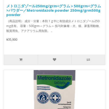
メトロニダゾール250mg/grm<グラム＞500grm<グラム
>パウダー／Metronidazole powder 250mg/grm500g
powder
（商品説明） 成分・分量：本剤 1 g 中に有効成分メトロニダゾール250
mg含有。 容量：500grm＜グラム＞ 投与対象種：犬、猫、家畜用動物、
観賞用魚、アクアリウム用魚類。 ..
¥35,900