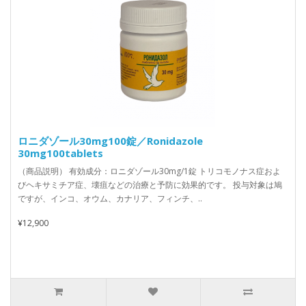
ロニダゾール30mg100錠／Ronidazole
30mg100tablets
（商品説明） 有効成分：ロニダゾール30mg/1錠 トリコモノナス症およ
びヘキサミチア症、壊疽などの治療と予防に効果的です。 投与対象は鳩
ですが、インコ、オウム、カナリア、フィンチ、..
¥12,900