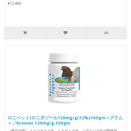
¥12,900
ロニベット(ロニダゾール120mg/g(12%)100gm＜グラム
＞／Ronivet 120mg/g,100gm
（商品説明） トリコモナス虫、ヘキサミタ虫、ジアルジア虫の駆除薬。