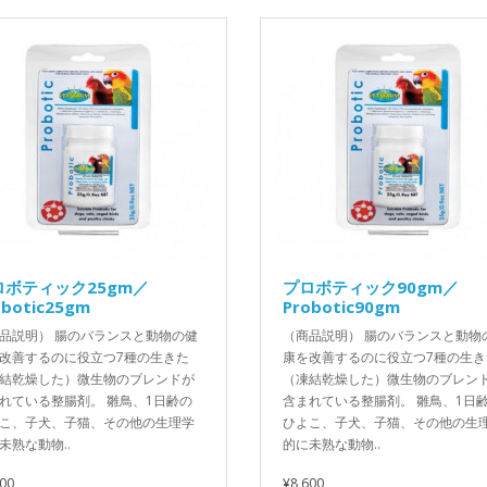
ロボティック25gm／
プロボティック90gm／
obotic25gm
Probotic90gm
品説明） 腸のバランスと動物の健
（商品説明） 腸のバランスと動物
改善するのに役立つ7種の生きた
康を改善するのに役立つ7種の生き
結乾燥した）微生物のブレンドが
（凍結乾燥した）微生物のブレン
れている整腸剤。 雛鳥、1日齢の
含まれている整腸剤。 雛鳥、1日
こ、子犬、子猫、その他の生理学
ひよこ、子犬、子猫、その他の生
未熟な動物..
的に未熟な動物..
900
¥8,600