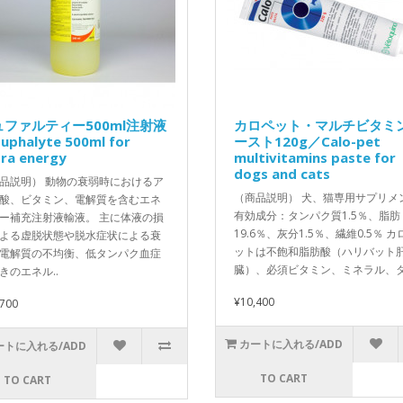
ュファルティー500ml注射液
カロペット・マルチビタミ
uphalyte 500ml for
ースト120g／Calo-pet
ra energy
multivitamins paste for
dogs and cats
品説明） 動物の衰弱時におけるア
（商品説明） 犬、猫専用サプリメ
酸、ビタミン、電解質を含むエネ
有効成分：タンパク質1.5％、脂肪
ー補充注射液輸液。 主に体液の損
19.6％、灰分1.5％、繊維0.5％ カ
よる虚脱状態や脱水症状による衰
ットは不飽和脂肪酸（ハリバット
電解質の不均衡、低タンパク血症
臓）、必須ビタミン、ミネラル、タ.
きのエネル..
¥10,400
,700
カートに入れる/ADD
ートに入れる/ADD
TO CART
TO CART