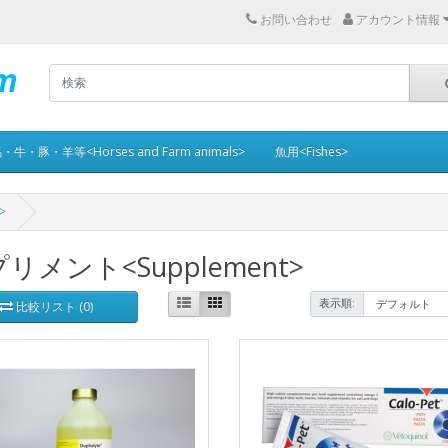
お問い合わせ
アカウント情報
・牛・豚・羊等<Horses and Farm animals>
魚用<Fishes>
>
リメント<Supplement>
表示順:
比較リスト (0)