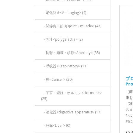
- 老化防止<Anti-aging> (4)
- 関節炎・筋肉<Joint・muscle> (47)
- 乳汁<polygalactia> (2)
- 抗鬱・癲癇・鎮静<Anexiety> (35)
- 呼吸器<Respiratory> (11)
プ
- 癌<Cancer> (20)
Pr
（商
- 子宮・避妊・ホルモン<Hormone>
康を
(25)
（凍
含ま
- 消化器<digestive apparatus> (17)
ひよ
的に
- 肝臓<Liver> (0)
¥6,