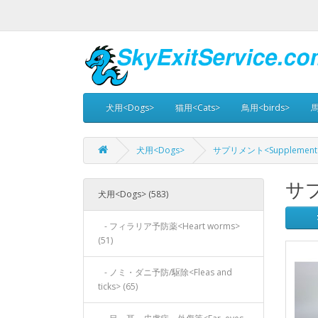
犬用<Dogs>
猫用<Cats>
鳥用<birds>
馬
犬用<Dogs>
サプリメント<Supplement
サプ
犬用<Dogs> (583)
- フィラリア予防薬<Heart worms>
(51)
- ノミ・ダニ予防/駆除<Fleas and
ticks> (65)