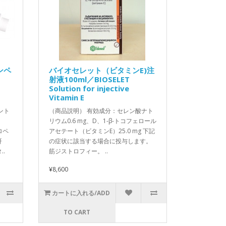
ンペ
バイオセレット（ビタミンE)注
射液100ml／BIOSELET
Solution for injective
Vitamin E
ント
（商品説明） 有効成分：セレン酸ナト
リウム0.6 mg、D、1-β-トコフェロール
ロペ
アセテート（ビタミンE）25.0 mg 下記
肝
の症状に該当する場合に投与します。
.
筋ジストロフィー。 ..
¥8,600
カートに入れる/ADD
TO CART