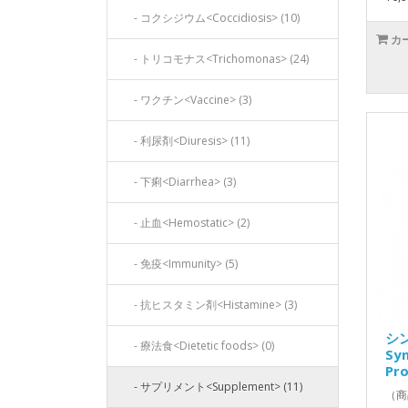
- コクシジウム<Coccidiosis> (10)
カ
- トリコモナス<Trichomonas> (24)
- ワクチン<Vaccine> (3)
- 利尿剤<Diuresis> (11)
- 下痢<Diarrhea> (3)
- 止血<Hemostatic> (2)
- 免疫<Immunity> (5)
- 抗ヒスタミン剤<Histamine> (3)
シ
- 療法食<Dietetic foods> (0)
Syn
Pr
- サプリメント<Supplement> (11)
（商