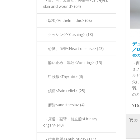
- 目、耳、皮膚病、外傷等<Ear, eyes,
skin and wound> (64)
- 駆虫<Anthelminthic> (68)
- クッシング<Cushing> (13)
デ
- 心臓、血管<Heart disease> (43)
／D
ext
- 酔い止め・嘔吐<Vomiting> (19)
（商
ミノ
ルギ
- 甲状線<Thyroid> (6)
失に
弱、
- 鎮痛<Pain relief> (25)
のと
- 麻酔<anesthesia> (4)
¥16
- 尿道・副腎・前立腺<Urinary
カ
organ> (40)
- 抗生物質<Antibiotics> (111)