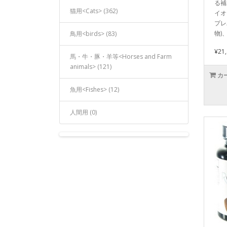
る補
猫用<Cats> (362)
イオ
プレ
物)
鳥用<birds> (83)
¥21
馬・牛・豚・羊等<Horses and Farm
animals> (121)
カ
魚用<Fishes> (12)
人間用 (0)