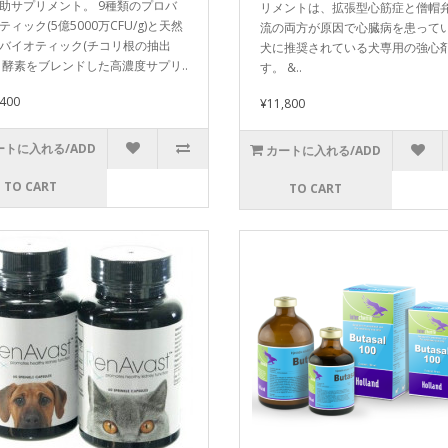
助サプリメント。 9種類のプロバ
リメントは、拡張型心筋症と僧帽
ティック(5億5000万CFU/g)と天然
流の両方が原因で心臓病を患って
バイオティック(チコリ根の抽出
犬に推奨されている犬専用の強心
、酵素をブレンドした高濃度サプリ..
す。 &..
,400
¥11,800
ートに入れる/ADD
カートに入れる/ADD
TO CART
TO CART