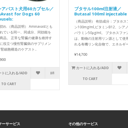
ンアバスト犬用60カプセル／
ブタサル100ml注射液／
Avast for Dogs 60
Butasal 100ml injectable
usels:
（商品説明） 有効成分：ブタホス
切れ （商品説明） Aminavastとも
ン100mg/ml,ビタミンB12、シア
れている同一、同成分、同効能を
バラミン50μg/ml。 ブタホスファ
商品。 正常な腎臓の健康を維持す
は、動物の注射用リン源として使
に役立つ慢性腎臓病のサプリメン
れる有機リン化合物で、エネルギー代
 腎細胞構造のケアスト..
¥14,700
,900
カートに入れる/ADD
ートに入れる/ADD
TO CART
TO CART
マーサービス
その他のサービス