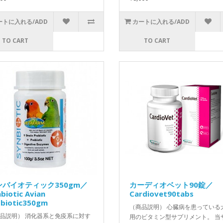
ートに入れる/ADD
カートに入れる/ADD
TO CART
TO CART
ンバイオティック350gm／
カーディオベット90錠／
biotic Avian
Cardiovet90tabs
obiotic350gm
（商品説明） 心臓病を患っている
品説明） 消化器系と免疫系に対す
用のビタミン型サプリメント。 当