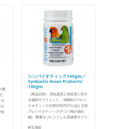
シンバイオティック100gm／
Synbiotic Avian Probiotic
100gm
の健
（商品説明） 消化器系と免疫系に対す
た
る補助サプリメント。 9種類のプロバ
ドが
イオティック(5億5000万CFU/g)と天然
齢の
プレバイオティック(チコリ根の抽出
理学
物)、酵素をブレンドした高濃度サプリ..
¥10,400