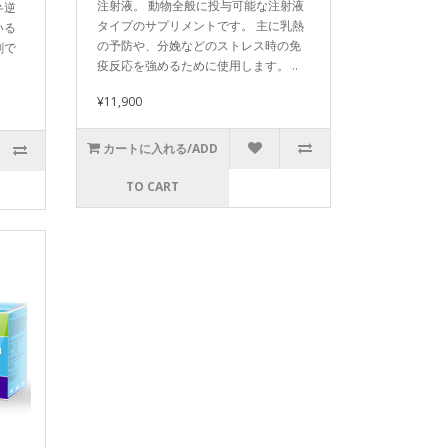
注射液。 動物全般に投与可能な注射液
弁逆
タイプのサプリメントです。 主に乳熱
いる
の予防や、分娩などのストレス時の免
剤で
疫反応を強めるために使用します。 ..
¥11,900
カートに入れる/ADD
TO CART