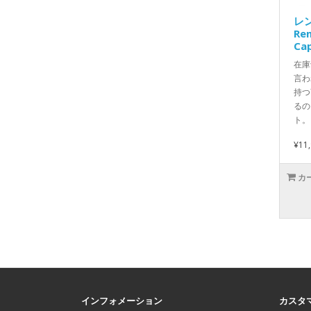
レ
Ren
Cap
在庫
言わ
持つ
るの
ト。
¥11
カ
インフォメーション
カスタ