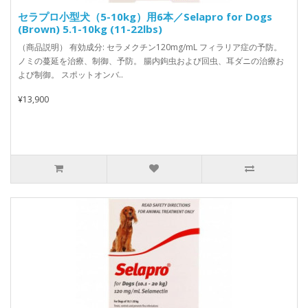
セラプロ小型犬（5-10kg）用6本／Selapro for Dogs
(Brown) 5.1-10kg (11-22lbs)
（商品説明） 有効成分: セラメクチン120mg/mL フィラリア症の予防。
ノミの蔓延を治療、制御、予防。 腸内鉤虫および回虫、耳ダニの治療お
よび制御。 スポットオンバ..
¥13,900