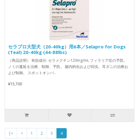
セラプロ大型犬（20-40kg）用6本／Selapro for Dogs
(Teal) 20-40kg (44-88lbs)
（商品説明） 有効成分: セラメクチン120mg/mL フィラリア症の予防。
ノミの蔓延を治療、制御、予防。 腸内鉤虫および回虫、耳ダニの治療お
よび制御。 スポットオンバ..
¥15,700
|<
<
1
2
3
4