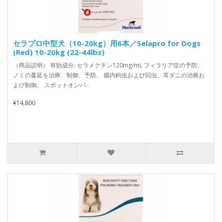
セラプロ中型犬（10-20kg）用6本／Selapro for Dogs
(Red) 10-20kg (22-44lbs)
（商品説明） 有効成分: セラメクチン120mg/mL フィラリア症の予防。
ノミの蔓延を治療、制御、予防。 腸内鉤虫および回虫、耳ダニの治療お
よび制御。 スポットオンバ..
¥14,800