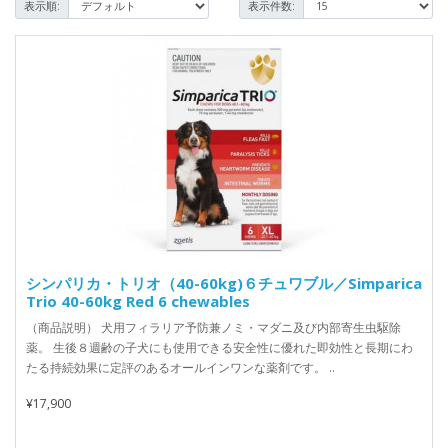
表示順:
表示件数:
シンパリカ・トリオ（40-60kg)６チュワブル／Simparica
Trio 40-60kg Red 6 chewables
（商品説明） 犬用フィラリア予防兼ノミ・マダニ及び内部寄生虫駆除
薬。 生後８週齢の子犬にも使用できる安全性に優れた即効性と長期にわ
たる持続効果に定評のあるオールインワンな薬剤です。 ..
¥17,900