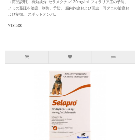
（商品説明） 有効成分: セラメクチン120mg/mL フィラリア症の予防。
ノミの蔓延を治療、制御、予防。 腸内鉤虫および回虫、耳ダニの治療お
よび制御。 スポットオンバ..
¥13,500