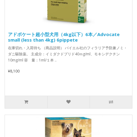
アドボケート超小型犬用（4kg以下）6本／Advocate
small (less than 4kg) 6pippete
在庫切れ・入荷待ち （商品説明） バイエル社のフィラリア予防兼ノミ・
ダニ駆除薬。 主成分：イミダクドプリド40ｍg/ml、モキシデクチン
10mg/ml 容 量：1ml/１本 ..
¥8,100