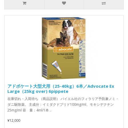
アドボケート大型犬用（25-40kg）6本／Advocate Ex
Large（25kg over) 6pippete
在庫切れ・入荷待ち （商品説明） バイエル社のフィラリア予防兼ノミ・
ダニ駆除薬。 主成分：イミダクドプリド100mg/ml、モキシデクチン
25mg/ml 容 量：4ml/1本 ..
¥12,000