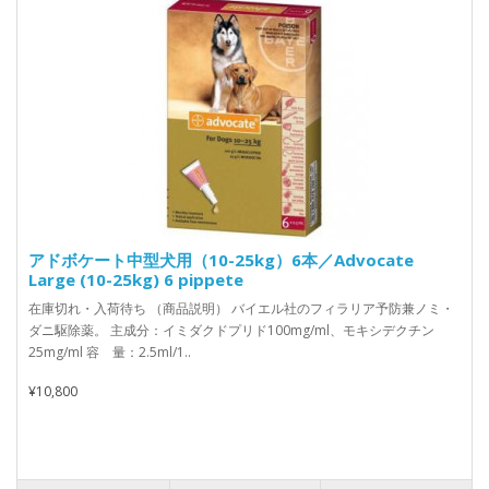
アドボケート中型犬用（10-25kg）6本／Advocate
Large (10-25kg) 6 pippete
在庫切れ・入荷待ち （商品説明） バイエル社のフィラリア予防兼ノミ・
ダニ駆除薬。 主成分：イミダクドプリド100mg/ml、モキシデクチン
25mg/ml 容 量：2.5ml/1..
¥10,800