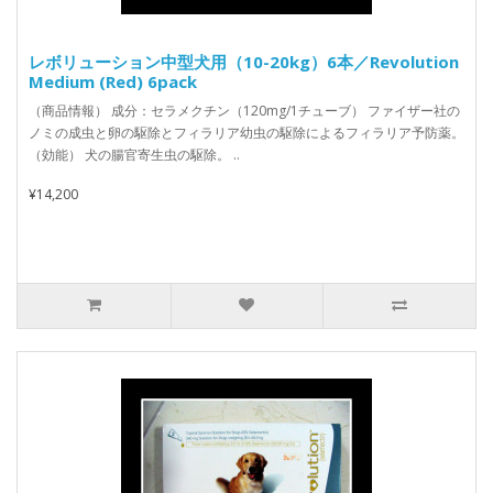
レボリューション中型犬用（10-20kg）6本／Revolution
Medium (Red) 6pack
（商品情報） 成分：セラメクチン（120mg/1チューブ） ファイザー社の
ノミの成虫と卵の駆除とフィラリア幼虫の駆除によるフィラリア予防薬。
（効能） 犬の腸官寄生虫の駆除。 ..
¥14,200