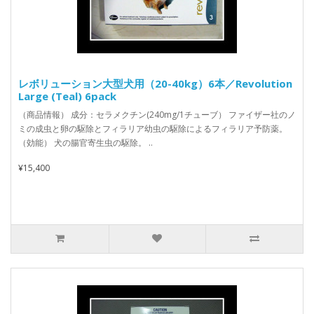
レボリューション大型犬用（20-40kg）6本／Revolution
Large (Teal) 6pack
（商品情報） 成分：セラメクチン(240mg/1チューブ） ファイザー社のノ
ミの成虫と卵の駆除とフィラリア幼虫の駆除によるフィラリア予防薬。
（効能） 犬の腸官寄生虫の駆除。 ..
¥15,400