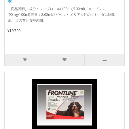
本
（商品説明） 成分：フィプロニル(100mg/100ml)、メトプレン
(90mg/100ml) 容量：2.68ml/1ピペット メリアル社のノミ、ダニ駆除
薬。 犬の首と背中の間..
¥10,700