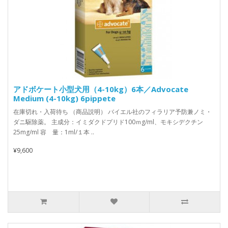
アドボケート小型犬用（4-10kg）6本／Advocate
Medium (4-10kg) 6pippete
在庫切れ・入荷待ち （商品説明） バイエル社のフィラリア予防兼ノミ・
ダニ駆除薬。 主成分：イミダクドプリド100ｍg/ml、モキシデクチン
25mg/ml 容 量：1ml/１本 ..
¥9,600