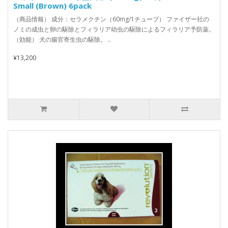
Small (Brown) 6pack
（商品情報） 成分：セラメクチン（60mg/1チューブ） ファイザー社の
ノミの成虫と卵の駆除とフィラリア幼虫の駆除によるフィラリア予防薬。
（効能） 犬の腸官寄生虫の駆除。 ..
¥13,200