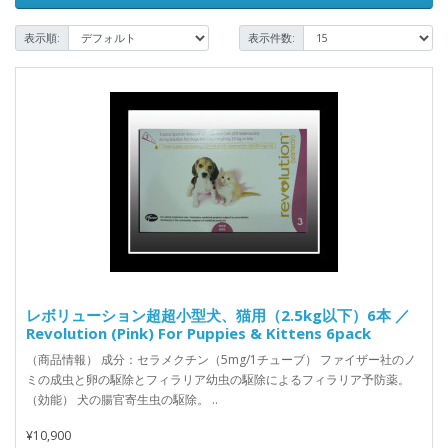
表示順:
表示件数:
レボリューション超超小型犬、猫用（2.5kg以下）6本 ／
Revolution (Pink) For Puppies & Kittens 6pack
（商品情報） 成分：セラメクチン（5mg/1チューブ） ファイザー社のノ
ミの成虫と卵の駆除とフィラリア幼虫の駆除によるフィラリア予防薬。
（効能） 犬の腸官寄生虫の駆除。 ..
¥10,900