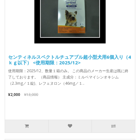
センティネルスペクトルチュアブル超小型犬用6個入り（4
ｋｇ以下） <使用期限：2025/12>
使用期限：2025/12、数量１箱のみ。 この商品のメーカー生産は既に終
了しております。 （商品情報） 主成分：ミルベマイシンオキシム
（2.3mg／１錠)、レフェヌロン（46mg／１..
¥2,000
¥13,000