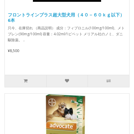
フロントラインプラス超大型犬用（４０－６０ｋｇ以下）
6本
只今、在庫切れ （商品説明） 成分：フィプロニル(100mg/100ml)、メト
プレン(90mg/100ml) 容量：4.02ml/1ピペット メリアル社のノミ、ダニ
駆除薬。 ..
¥8,500