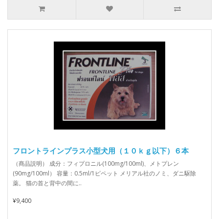
フロントラインプラス小型犬用（１０ｋｇ以下）６本
（商品説明） 成分：フィプロニル(100mg/100ml)、メトプレン
(90mg/100ml） 容量：0.5ml/1ピペット メリアル社のノミ、ダニ駆除
薬。 猫の首と背中の間に..
¥9,400