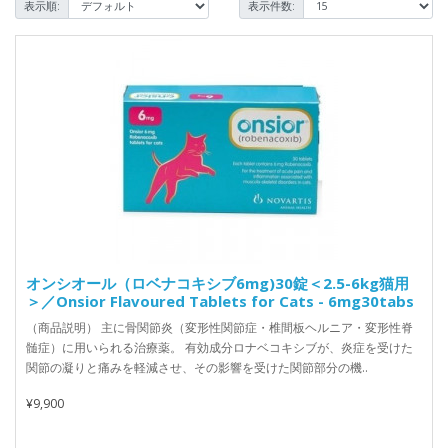
表示順:
表示件数:
オンシオール（ロベナコキシブ6mg)30錠＜2.5-6kg猫用
＞／Onsior Flavoured Tablets for Cats - 6mg30tabs
（商品説明） 主に骨関節炎（変形性関節症・椎間板ヘルニア・変形性脊
髄症）に用いられる治療薬。 有効成分ロナベコキシブが、炎症を受けた
関節の凝りと痛みを軽減させ、その影響を受けた関節部分の機..
¥9,900