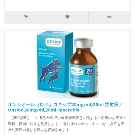
オンシオール（ロベナコキシブ20mg/ml)20ml 注射液／
Onsior 20mg/ml,20ml injectable
（商品説明） 主に整形外科及び軟部組織疾患に関する手術後のと疼通の
緩和、軽減に効果を発揮します。 有効成分ロナベコキシブが、炎症を受
けた関節の凝りと痛みを軽減させます。..