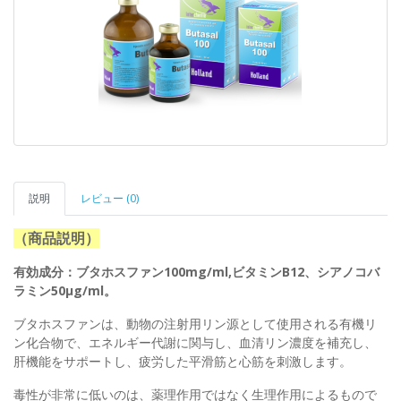
説明
レビュー (0)
（商品説明）
有効成分：ブタホスファン100mg/ml,ビタミンB12、シアノコバ
ラミン50μg/ml。
ブタホスファンは、動物の注射用リン源として使用される有機リ
ン化合物で、エネルギー代謝に関与し、血清リン濃度を補充し、
肝機能をサポートし、疲労した平滑筋と心筋を刺激します。
毒性が非常に低いのは、薬理作用ではなく生理作用によるもので