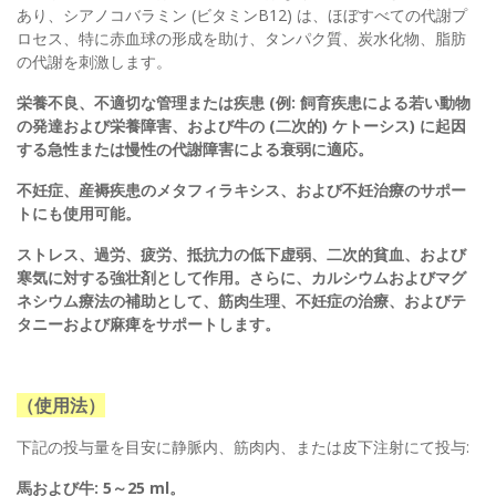
あり、シアノコバラミン (ビタミンB12) は、ほぼすべての代謝プ
ロセス、特に赤血球の形成を助け、タンパク質、炭水化物、脂肪
の代謝を刺激します。
栄養不良、不適切な管理または疾患 (例: 飼育疾患による若い動物
の発達および栄養障害、および牛の (二次的) ケトーシス) に起因
する急性または慢性の代謝障害による衰弱に適応。
不妊症、産褥疾患のメタフィラキシス、および不妊治療のサポー
トにも使用可能。
ストレス、過労、疲労、抵抗力の低下虚弱、二次的貧血、および
寒気に対する強壮剤として作用。さらに、カルシウムおよびマグ
ネシウム療法の補助として、筋肉生理、不妊症の治療、およびテ
タニーおよび麻痺をサポートします。
（使用法）
下記の投与量を目安に静脈内、筋肉内、または皮下注射にて投与:
馬および牛: 5～25 ml。