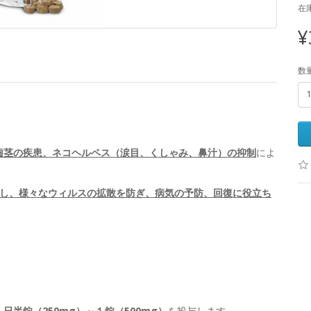
在
¥
数
。
歯茎の疾患、ネコヘルペス（涙目、くしゃみ、鼻汁）の抑制
によ
し、様々なウィルスの拡散を防ぎ、病気の予防、回復に役立ち
日半錠（250mg）～１錠（500mg）
を投与します。