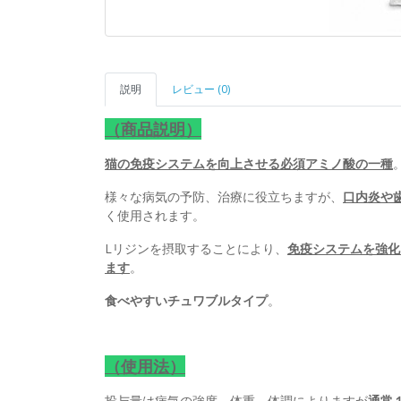
説明
レビュー (0)
（商品説明）
猫の免疫システムを向上させる必須アミノ酸の一種
様々な病気の予防、治療に役立ちますが、
口内炎や
く使用されます。
Lリジンを摂取することにより、
免疫システムを強化
ます
。
食べやすいチュワブルタイプ
。
（使用法）
投与量は病気の強度、体重、体調によりますが
通常１