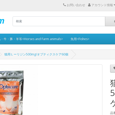
お問い合わせ
アカウント情報
・牛・豚・羊等<Horses and Farm animals>
魚用<Fishes>
猫用Ｌーリジン500mg/オプティクスケア60個
品番