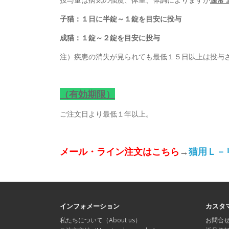
子猫：１日に半錠～１錠を目安に投与
成猫：１錠～２錠を目安に投与
注）疾患の消失が見られても最低１５日以上は投与
（有効期限）
ご注文日より最低１年以上。
メール・ライン注文はこちら
→
猫用Ｌ－
インフォメーション
カスタ
私たちについて（About us）
お問合