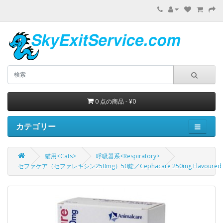
0 点の商品 - ¥0
カテゴリー
猫用<Cats>
呼吸器系<Respiratory>
セファケア（セファレキシン250mg）50錠／Cephacare 250mg Flavoured 50tab