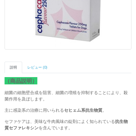
説明
レビュー (0)
（商品説明）
細菌の細胞壁合成を阻害、細菌の増殖を抑制することにより、殺
菌作用を及ぼします。
主に感染系の治療に用いられる
セヒェム系抗生物質
。
セファケアは、美味な牛肉風味の錠剤によく知られている
抗生物
質セファレキシン
を含んでいます。