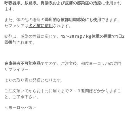
呼吸器系、尿路系、胃腸系および皮膚の感染症の治療
に使用され
ます。
また、体の他の場所の
局所的な軟部組織感染にも使用
できます。
セファケアは
犬と猫に使用
されます。
錠剤は、感染の性質に応じて、
15〜30 mg / kg体重の用量で1日2
回投与
されます。
在庫保有不可能商品
ですので、ご注文後、都度ヨーロッパの専門
サプライヤー
よりの取り寄せ発送となります。
ご注文頂いてからお手元に届くまで２～３週間ほどかかりますこ
と、ご了承下さい。
＜ヨーロッパ製＞