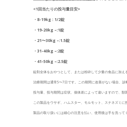
<1回当たりの投与量目安>
・8-19kg : 1/2錠
・19-20kg –:1錠
・21〜30kg –:1.5錠
・31-40kg –:2錠
・41-50kg –:2.5錠
錠剤全体をおやつとして、または粉砕して少量の食品に加え
治療期間は通常5〜7日です。この期間に改善がない場合、診
投与量、投与期間は症状、個体差によって違いますので、獣
この製品をウサギ、ハムスター、モルモット、スナネズミに
製品の取り扱いには細心の注意を払い、使用後は手を洗って