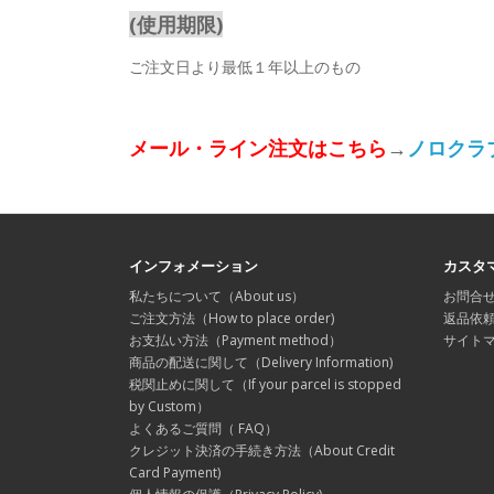
(使用期限)
ご注文日より最低１年以上のもの
メール・ライン注文はこちら
→
ノロクラ
インフォメーション
カスタ
私たちについて（About us）
お問合
ご注文方法（How to place order)
返品依
お支払い方法（Payment method）
サイト
商品の配送に関して（Delivery Information)
税関止めに関して（If your parcel is stopped
by Custom）
よくあるご質問（ FAQ）
クレジット決済の手続き方法（About Credit
Card Payment)