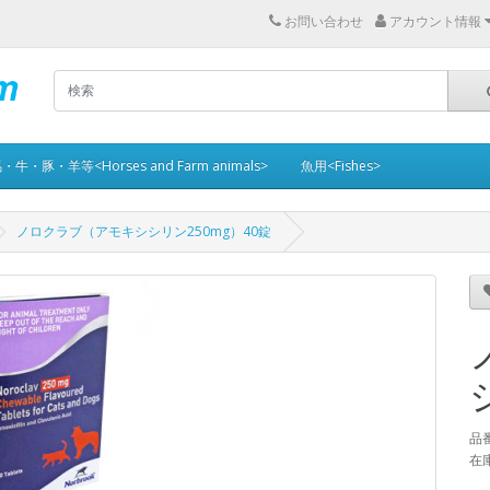
お問い合わせ
アカウント情報
・牛・豚・羊等<Horses and Farm animals>
魚用<Fishes>
ノロクラブ（アモキシシリン250mg）40錠
品番
在