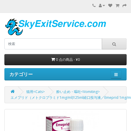
0 点の商品 - ¥0
カテゴリー
猫用<Cats>
酔い止め・嘔吐<Vomiting>
エメプリド（メトクロプラミド1mg/ml)125ml経口投与液／Emeprid 1mg/ml Oral So