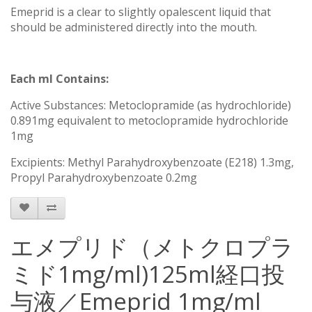
Emeprid is a clear to slightly opalescent liquid that
should be administered directly into the mouth.
Each ml Contains:
Active Substances: Metoclopramide (as hydrochloride)
0.891mg equivalent to metoclopramide hydrochloride
1mg
Excipients: Methyl Parahydroxybenzoate (E218) 1.3mg,
Propyl Parahydroxybenzoate 0.2mg
エメプリド（メトクロプラ
ミド1mg/ml)125ml経口投
与液／Emeprid 1mg/ml