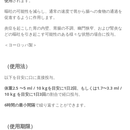
使用
されます。
嘔吐の可能性を減らし、通常の速度で胃から腸への食物の通過を
促進するように作用します。
炎症を起こした胃の内壁、胃腸の不調、幽門狭窄、および腎炎な
どの嘔吐を引き起こす可能性のある様々な状態の場合に投与。
＜ヨーロッパ製＞
（使用法）
以下を目安に口に直接投与。
体重2.5 〜5 ml / 10 kgを目安に1日2回、もしくは1.7〜3.3 ml /
10 kg を目安に1日3回
の割合で経口投与。
6時間の最小間隔
で繰り返すことができます。
（使用期限）