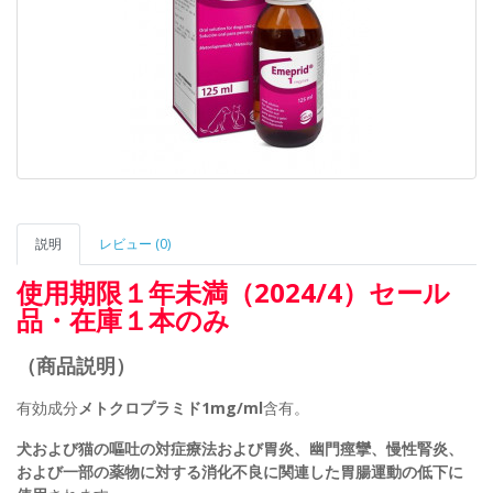
説明
レビュー (0)
使用期限１年未満（2024/4）セール
品・在庫１本のみ
（商品説明）
有効成分
メトクロプラミド1mg/ml
含有。
犬および猫の嘔吐の対症療法および胃炎、幽門痙攣、慢性腎炎、
および一部の薬物に対する消化不良に関連した胃腸運動の低下に